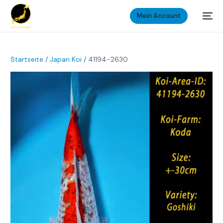
Mein Account
Startseite
/
Japan Koi
/ 41194-2630