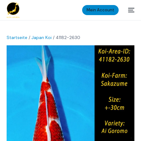
Mein Account
Startseite
/
Japan Koi
/ 41182-2630