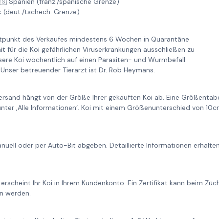
🇸 Spanien (franz./spanische Grenze)
k (deut./tschech. Grenze)
itpunkt des Verkaufes mindestens 6 Wochen in Quarantäne
it für die Koi gefährlichen Viruserkrankungen ausschließen zu
re Koi wöchentlich auf einen Parasiten- und Wurmbefall
Unser betreuender Tierarzt ist Dr. Rob Heymans.
ersand hängt von der Größe Ihrer gekauften Koi ab. Eine Größentabe
unter ‚Alle Informationen‘. Koi mit einem Größenunterschied von 1
nuell oder per Auto-Bit abgeben. Detaillierte Informationen erhalt
 erscheint Ihr Koi in Ihrem Kundenkonto. Ein Zertifikat kann beim Zü
n werden.