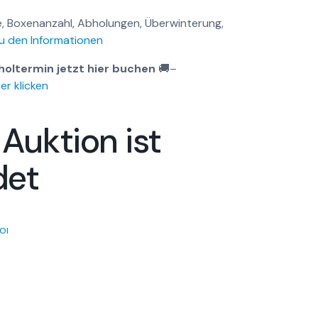
, Boxenanzahl, Abholungen, Überwinterung,
u den Informationen
holtermin jetzt hier buchen
🚚
–
er klicken
 Auktion ist
det
OI