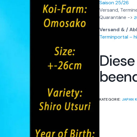
Saison 25/26
Versand, Termine
Quarantäne ->
z
Versand & / Ab
Terminportal – hi
Diese
been
KATEGORIE:
JAPAN K