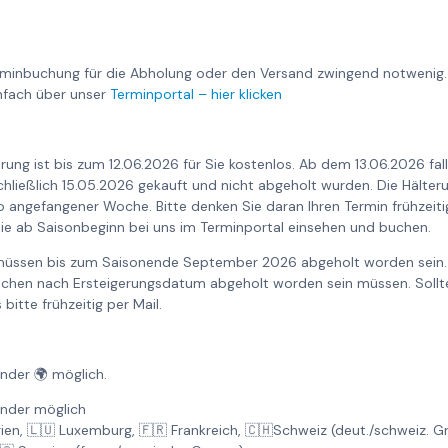
rminbuchung für die Abholung oder den Versand zwingend notwenig.
nfach über unser
Terminportal – hier klicken
rung ist bis zum 12.06.2026 für Sie kostenlos. Ab dem 13.06.2026 fa
nschließlich 15.05.2026 gekauft und nicht abgeholt wurden. Die Hält
o angefangener Woche. Bitte denken Sie daran Ihren Termin frühzeiti
ie ab Saisonbeginn bei uns im Terminportal einsehen und buchen.
 müssen bis zum Saisonende September 2026 abgeholt worden sein. 
Wochen nach Ersteigerungsdatum abgeholt worden sein müssen. Sollte
bitte frühzeitig per Mail.
änder 🌍 möglich.
änder möglich
gien, 🇱🇺 Luxemburg, 🇫🇷 Frankreich, 🇨🇭Schweiz (deut./schweiz. 