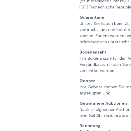
(deut./dänische Grenze) 
🇨🇿 Tschechische Republi
Quarantäne
Unsere Koi haben beim Ze
verbracht, um den Befall m
können. Zudem werden unse
mikroskopisch untersucht. 
Boxenanzahl
Ihre Boxenanzahl für den V
Versandkosten finden Sie 
versendet werden.
Gebote
Ihre Gebote können Sie ma
angefügten Link.
Gewonnene Auktionen
Nach erfolgreicher Auktion
eine Gebühr dazu erworbe
Rechnung