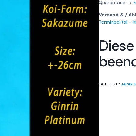
Quarantäne ->
z
Versand & / Ab
Terminportal – hi
Diese
been
KATEGORIE:
JAPAN K