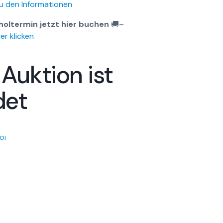
u den Informationen
holtermin jetzt hier buchen
🚚
–
er klicken
 Auktion ist
det
OI