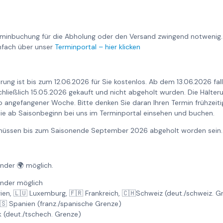
rminbuchung für die Abholung oder den Versand zwingend notwenig.
nfach über unser
Terminportal – hier klicken
rung ist bis zum 12.06.2026 für Sie kostenlos. Ab dem 13.06.2026 fa
nschließlich 15.05.2026 gekauft und nicht abgeholt wurden. Die Hält
o angefangener Woche. Bitte denken Sie daran Ihren Termin frühzeiti
ie ab Saisonbeginn bei uns im Terminportal einsehen und buchen.
6 müssen bis zum Saisonende September 2026 abgeholt worden sein.
änder 🌍 möglich.
änder möglich
gien, 🇱🇺 Luxemburg, 🇫🇷 Frankreich, 🇨🇭Schweiz (deut./schweiz. 
🇸 Spanien (franz./spanische Grenze)
k (deut./tschech. Grenze)