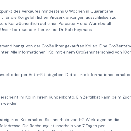
itpunkt des Verkaufes mindestens 6 Wochen in Quarantäne
it für die Koi gefährlichen Viruserkrankungen ausschließen zu
re Koi wöchentlich auf einen Parasiten- und Wurmbefall
Unser betreuender Tierarzt ist Dr. Rob Heymans.
ersand hängt von der Größe Ihrer gekauften Koi ab. Eine Größentabe
unter ‚Alle Informationen‘. Koi mit einem Größenunterschied von 1
nuell oder per Auto-Bit abgeben. Detaillierte Informationen erhalt
 erscheint Ihr Koi in Ihrem Kundenkonto. Ein Zertifikat kann beim Zü
n werden.
steigerten Koi erhalten Sie innerhalb von 1-2 Werktagen an die
iladresse. Die Rechnung ist innerhalb von 7 Tagen per