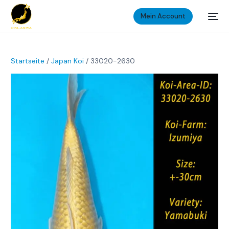
Mein Account
Startseite
/
Japan Koi
/ 33020-2630