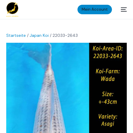
Mein Account
Startseite
/
Japan Koi
/ 22033-2643