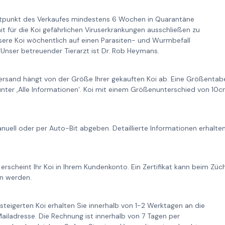
itpunkt des Verkaufes mindestens 6 Wochen in Quarantäne
it für die Koi gefährlichen Viruserkrankungen ausschließen zu
re Koi wöchentlich auf einen Parasiten- und Wurmbefall
Unser betreuender Tierarzt ist Dr. Rob Heymans.
ersand hängt von der Größe Ihrer gekauften Koi ab. Eine Größentabe
unter ‚Alle Informationen‘. Koi mit einem Größenunterschied von 1
nuell oder per Auto-Bit abgeben. Detaillierte Informationen erhalt
 erscheint Ihr Koi in Ihrem Kundenkonto. Ein Zertifikat kann beim Zü
n werden.
steigerten Koi erhalten Sie innerhalb von 1-2 Werktagen an die
iladresse. Die Rechnung ist innerhalb von 7 Tagen per