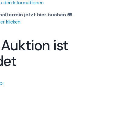
u den Informationen
holtermin jetzt hier buchen
🚚
–
er klicken
 Auktion ist
det
OI