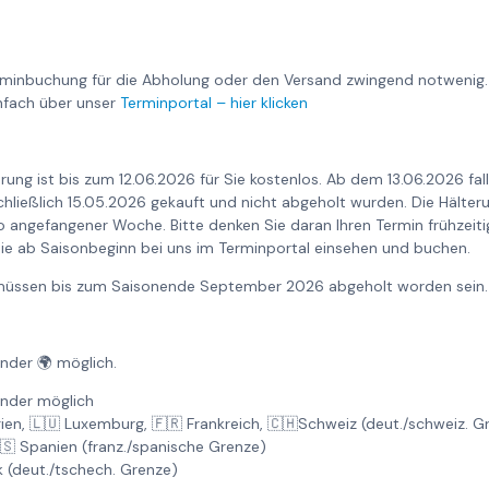
rminbuchung für die Abholung oder den Versand zwingend notwenig.
nfach über unser
Terminportal – hier klicken
rung ist bis zum 12.06.2026 für Sie kostenlos. Ab dem 13.06.2026 fa
nschließlich 15.05.2026 gekauft und nicht abgeholt wurden. Die Hält
o angefangener Woche. Bitte denken Sie daran Ihren Termin frühzeiti
ie ab Saisonbeginn bei uns im Terminportal einsehen und buchen.
6 müssen bis zum Saisonende September 2026 abgeholt worden sein.
änder 🌍 möglich.
änder möglich
gien, 🇱🇺 Luxemburg, 🇫🇷 Frankreich, 🇨🇭Schweiz (deut./schweiz. 
🇸 Spanien (franz./spanische Grenze)
k (deut./tschech. Grenze)