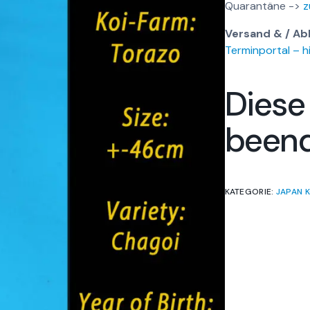
Quarantäne ->
z
Versand & / Ab
Terminportal – hi
Diese
been
KATEGORIE:
JAPAN K