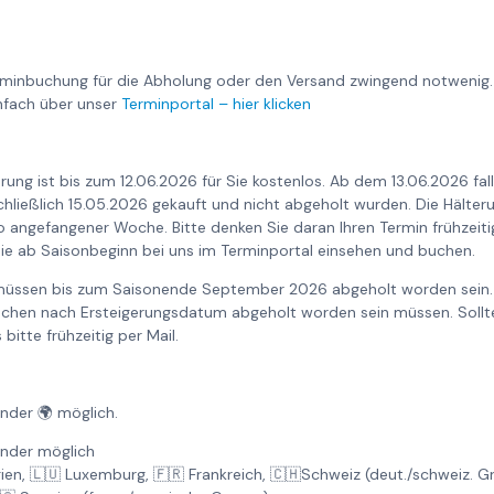
rminbuchung für die Abholung oder den Versand zwingend notwenig.
nfach über unser
Terminportal – hier klicken
rung ist bis zum 12.06.2026 für Sie kostenlos. Ab dem 13.06.2026 fa
nschließlich 15.05.2026 gekauft und nicht abgeholt wurden. Die Hält
o angefangener Woche. Bitte denken Sie daran Ihren Termin frühzeiti
ie ab Saisonbeginn bei uns im Terminportal einsehen und buchen.
 müssen bis zum Saisonende September 2026 abgeholt worden sein. 
Wochen nach Ersteigerungsdatum abgeholt worden sein müssen. Sollte
bitte frühzeitig per Mail.
änder 🌍 möglich.
änder möglich
gien, 🇱🇺 Luxemburg, 🇫🇷 Frankreich, 🇨🇭Schweiz (deut./schweiz. 