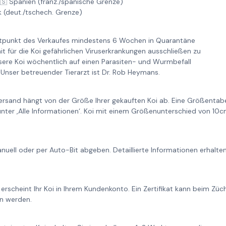
🇸 Spanien (franz./spanische Grenze)
k (deut./tschech. Grenze)
itpunkt des Verkaufes mindestens 6 Wochen in Quarantäne
it für die Koi gefährlichen Viruserkrankungen ausschließen zu
re Koi wöchentlich auf einen Parasiten- und Wurmbefall
Unser betreuender Tierarzt ist Dr. Rob Heymans.
ersand hängt von der Größe Ihrer gekauften Koi ab. Eine Größentabe
unter ‚Alle Informationen‘. Koi mit einem Größenunterschied von 1
nuell oder per Auto-Bit abgeben. Detaillierte Informationen erhalt
 erscheint Ihr Koi in Ihrem Kundenkonto. Ein Zertifikat kann beim Zü
n werden.