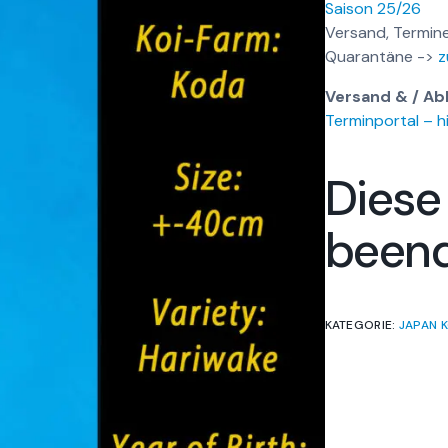
Saison 25/26
Versand, Termine
Quarantäne ->
z
Versand & / Ab
Terminportal – hi
Diese
been
KATEGORIE:
JAPAN K