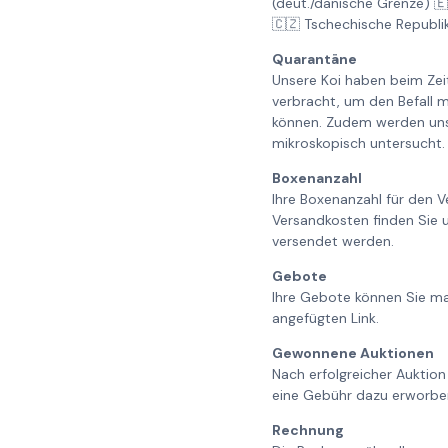
(deut./dänische Grenze) 
🇨🇿 Tschechische Republi
Quarantäne
Unsere Koi haben beim Ze
verbracht, um den Befall m
können. Zudem werden unse
mikroskopisch untersucht. 
Boxenanzahl
Ihre Boxenanzahl für den V
Versandkosten finden Sie 
versendet werden.
Gebote
Ihre Gebote können Sie ma
angefügten Link.
Gewonnene Auktionen
Nach erfolgreicher Auktion
eine Gebühr dazu erworbe
Rechnung