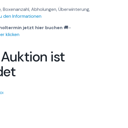
, Boxenanzahl, Abholungen, Überwinterung,
u den Informationen
holtermin jetzt hier buchen
🚚
–
er klicken
 Auktion ist
det
OI