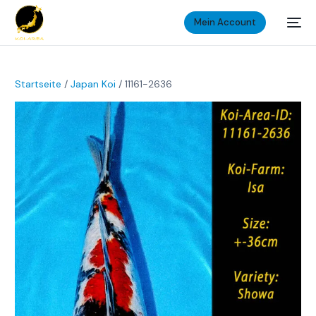
Mein Account
Startseite
/
Japan Koi
/ 11161-2636