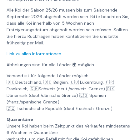
Alle Koi der Saison 25/26 müssen bis zum Saisonende
September 2026 abgeholt worden sein. Bitte beachten Sie,
dass alle Koi innerhalb von 5 Wochen nach
Ersteigerungsdatum abgeholt worden sein müssen. Sollten
Sie hierzu Rückfragen haben kontaktieren Sie uns bitte
frühzeitig per Mail.
Link zu allen Informationen
Abholungen sind für alle Länder 🌍 möglich.
Versand ist für folgende Länder möglich
🇩🇪Deutschland, 🇧🇪 Belgien, 🇱🇺 Luxemburg, 🇫🇷
Frankreich, 🇨🇭Schweiz (deut./schweiz. Grenze) 🇩🇰
Dänemark (deut./dänische Grenze) 🇪🇸 Spanien
(franz./spanische Grenze)
🇨🇿 Tschechische Republik (deut./tschech. Grenze)
Quarantäne
Unsere Koi haben beim Zeitpunkt des Verkaufes mindestens
6 Wochen in Quarantäne
verbracht, um den Befall mit für die Koi gefährlichen