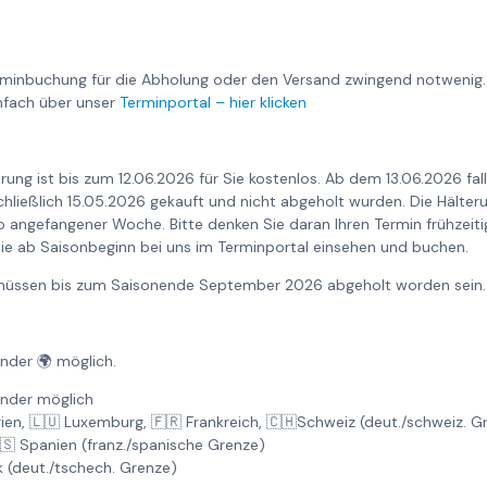
rminbuchung für die Abholung oder den Versand zwingend notwenig.
nfach über unser
Terminportal – hier klicken
rung ist bis zum 12.06.2026 für Sie kostenlos. Ab dem 13.06.2026 fa
nschließlich 15.05.2026 gekauft und nicht abgeholt wurden. Die Hält
o angefangener Woche. Bitte denken Sie daran Ihren Termin frühzeiti
ie ab Saisonbeginn bei uns im Terminportal einsehen und buchen.
6 müssen bis zum Saisonende September 2026 abgeholt worden sein.
änder 🌍 möglich.
änder möglich
gien, 🇱🇺 Luxemburg, 🇫🇷 Frankreich, 🇨🇭Schweiz (deut./schweiz. 
🇸 Spanien (franz./spanische Grenze)
k (deut./tschech. Grenze)