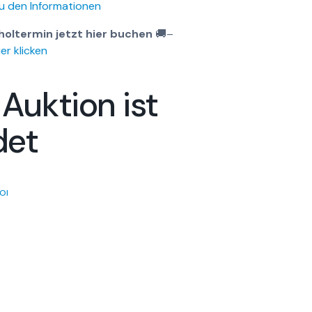
u den Informationen
holtermin jetzt hier buchen
🚚
–
er klicken
 Auktion ist
det
OI