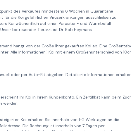
itpunkt des Verkaufes mindestens 6 Wochen in Quarantäne
it für die Koi gefährlichen Viruserkrankungen ausschließen zu
re Koi wöchentlich auf einen Parasiten- und Wurmbefall
Unser betreuender Tierarzt ist Dr. Rob Heymans.
ersand hängt von der Größe Ihrer gekauften Koi ab. Eine Größentabe
unter ‚Alle Informationen‘. Koi mit einem Größenunterschied von 1
nuell oder per Auto-Bit abgeben. Detaillierte Informationen erhalt
 erscheint Ihr Koi in Ihrem Kundenkonto. Ein Zertifikat kann beim Zü
n werden.
steigerten Koi erhalten Sie innerhalb von 1-2 Werktagen an die
iladresse. Die Rechnung ist innerhalb von 7 Tagen per