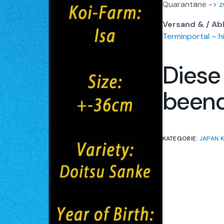
Quarantäne ->
z
Versand & / Ab
Terminportal – hi
Diese
been
KATEGORIE:
JAPAN K