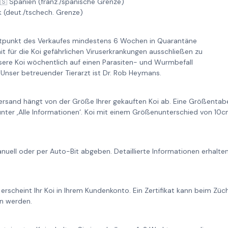
🇸 Spanien (franz./spanische Grenze)
k (deut./tschech. Grenze)
itpunkt des Verkaufes mindestens 6 Wochen in Quarantäne
it für die Koi gefährlichen Viruserkrankungen ausschließen zu
re Koi wöchentlich auf einen Parasiten- und Wurmbefall
Unser betreuender Tierarzt ist Dr. Rob Heymans.
ersand hängt von der Größe Ihrer gekauften Koi ab. Eine Größentabe
unter ‚Alle Informationen‘. Koi mit einem Größenunterschied von 1
nuell oder per Auto-Bit abgeben. Detaillierte Informationen erhalt
 erscheint Ihr Koi in Ihrem Kundenkonto. Ein Zertifikat kann beim Zü
n werden.