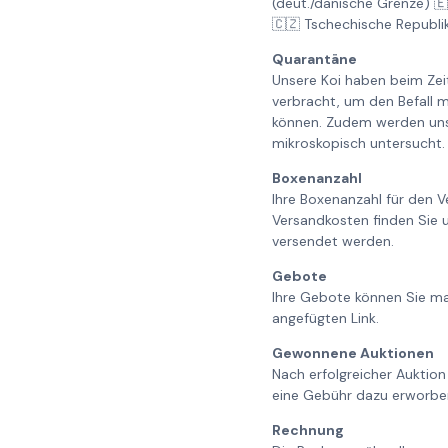
(deut./dänische Grenze) 
🇨🇿 Tschechische Republi
Quarantäne
Unsere Koi haben beim Ze
verbracht, um den Befall m
können. Zudem werden unse
mikroskopisch untersucht. 
Boxenanzahl
Ihre Boxenanzahl für den V
Versandkosten finden Sie 
versendet werden.
Gebote
Ihre Gebote können Sie ma
angefügten Link.
Gewonnene Auktionen
Nach erfolgreicher Auktion
eine Gebühr dazu erworbe
Rechnung