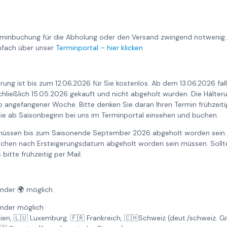
rminbuchung für die Abholung oder den Versand zwingend notwenig.
nfach über unser
Terminportal – hier klicken
rung ist bis zum 12.06.2026 für Sie kostenlos. Ab dem 13.06.2026 fa
nschließlich 15.05.2026 gekauft und nicht abgeholt wurden. Die Hält
o angefangener Woche. Bitte denken Sie daran Ihren Termin frühzeiti
ie ab Saisonbeginn bei uns im Terminportal einsehen und buchen.
 müssen bis zum Saisonende September 2026 abgeholt worden sein. 
Wochen nach Ersteigerungsdatum abgeholt worden sein müssen. Sollte
bitte frühzeitig per Mail.
änder 🌍 möglich.
änder möglich
gien, 🇱🇺 Luxemburg, 🇫🇷 Frankreich, 🇨🇭Schweiz (deut./schweiz. 