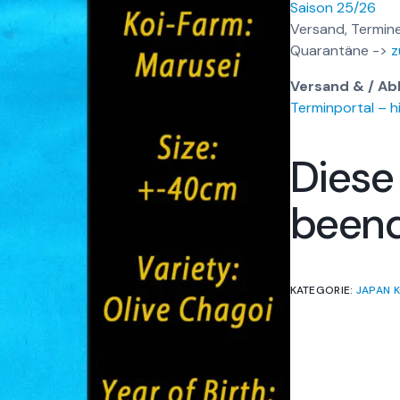
Saison 25/26
Versand, Termine
Quarantäne ->
z
Versand & / Ab
Terminportal – hi
Diese
been
KATEGORIE:
JAPAN K