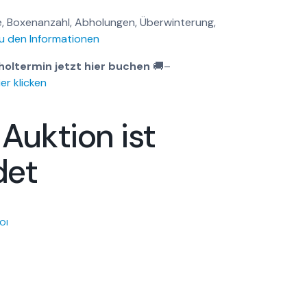
, Boxenanzahl, Abholungen, Überwinterung,
u den Informationen
holtermin jetzt hier buchen
🚚
–
er klicken
 Auktion ist
det
OI